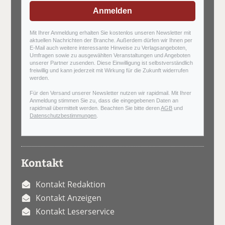
Anmelden
Mit Ihrer Anmeldung erhalten Sie kostenlos unseren Newsletter mit
aktuellen Nachrichten der Branche. Außerdem dürfen wir Ihnen per
E-Mail auch weitere interessante Hinweise zu Verlagsangeboten,
Umfragen sowie zu ausgewählten Veranstaltungen und Angeboten
unserer Partner zusenden. Diese Einwilligung ist selbstverständlich
freiwillig und kann jederzeit mit Wirkung für die Zukunft widerrufen
werden.
Für den Versand unserer Newsletter nutzen wir rapidmail. Mit Ihrer
Anmeldung stimmen Sie zu, dass die eingegebenen Daten an
rapidmail übermittelt werden. Beachten Sie bitte deren
AGB
und
Datenschutzbestimmungen
.
Kontakt
Kontakt Redaktion
Kontakt Anzeigen
Kontakt Leserservice