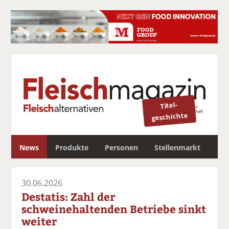
Titel-
geschichte
S
News
Produkte
Personen
Stellenmarkt
u
c
Newsletter
h
30.06.2026
e
Destatis: Zahl der
schweinehaltenden Betriebe sinkt
weiter