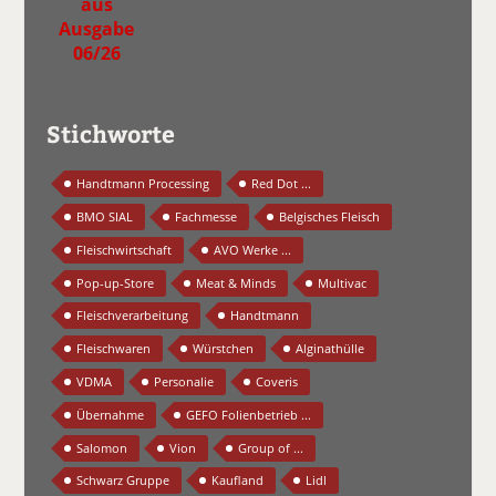
aus
Ausgabe
06/26
Stichworte
Handtmann Processing
Red Dot ...
BMO SIAL
Fachmesse
Belgisches Fleisch
Fleischwirtschaft
AVO Werke ...
Pop-up-Store
Meat & Minds
Multivac
Fleischverarbeitung
Handtmann
Fleischwaren
Würstchen
Alginathülle
VDMA
Personalie
Coveris
Übernahme
GEFO Folienbetrieb ...
Salomon
Vion
Group of ...
Schwarz Gruppe
Kaufland
Lidl