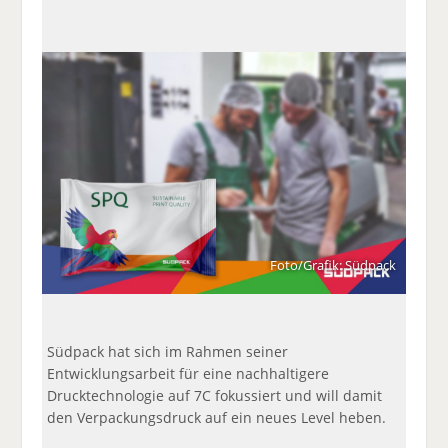
a
t
a
p
D
uf
wi
uf
er
ru
F
tt
Li
E
ck
ac
er
n
m
e
e
n
k
ai
n
b
e
l
o
di
v
o
n
er
k
te
se
te
il
n
il
e
d
e
n
e
Foto/Grafik: Südpack
n
n
Südpack hat sich im Rahmen seiner
Entwicklungsarbeit für eine nachhaltigere
Drucktechnologie auf 7C fokussiert und will damit
den Verpackungsdruck auf ein neues Level heben.