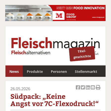
Titel-
geschichte
S
News
Produkte
Personen
Stellenmarkt
u
c
Newsletter
h
26.05.2026
Ar
Ar
Ar
Ar
Ar
e
Südpack: „Keine
ti
ti
ti
ti
ti
Angst vor 7C-Flexodruck!“
k
k
k
k
k
el
el
el
el
el