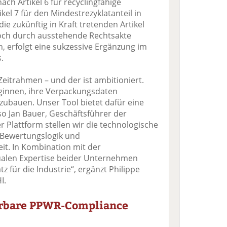
ach Artikel 6 für recyclingfähige
el 7 für den Mindestrezyklatanteil in
e zukünftig in Kraft tretenden Artikel
noch durch ausstehende Rechtsakte
, erfolgt eine sukzessive Ergänzung im
.
Zeitrahmen – und der ist ambitioniert.
ginnen, ihre Verpackungsdaten
fzubauen. Unser Tool bietet dafür eine
 so Jan Bauer, Geschäftsführer der
 Plattform stellen wir die technologische
Bewertungslogik und
t. In Kombination mit der
ualen Expertise beider Unternehmen
tz für die Industrie“, ergänzt Philippe
I.
ierbare PPWR-Compliance