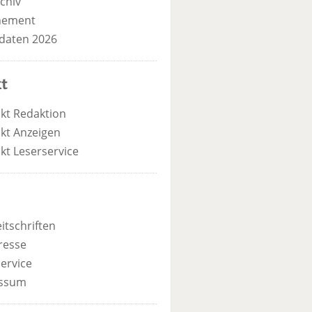
chiv
nement
daten 2026
t
kt Redaktion
kt Anzeigen
kt Leserservice
itschriften
resse
ervice
ssum