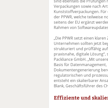
sind ebenfalls die Prüfungen n
Verpackungen sowie nach Artik
Kunststoffverpackungen. Für di
der PPWR, welche teilweise 
seitens der EU ergänzt werden
Rahmen von Softwareupdates
„Die PPWR setzt einen klaren 
Unternehmen sollten jetzt be
strukturiert und prüffähig au
praxisnahe, digitale Lösung“,
Packliance GmbH. „Mit unserer
Basis für Datenmanagement, 
Dokumentengenerierung berei
regulatorischen und prozess
entsteht ein skalierbarer Ansa
Blank, Geschäftsführer des CH
Effiziente und skal