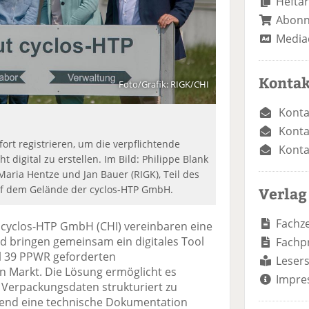
Heftar
Abon
Media
Kontak
Foto/Grafik: RIGK/CHI
Konta
Konta
rt registrieren, um die verpflichtende
Konta
t digital zu erstellen. Im Bild: Philippe Blank
aria Hentze und Jan Bauer (RIGK), Teil des
uf dem Gelände der cyclos-HTP GmbH.
Verlag
Fachze
 cyclos-HTP GmbH (CHI) vereinbaren eine
nd bringen gemeinsam ein digitales Tool
Fachp
el 39 PPWR geforderten
Lesers
n Markt. Die Lösung ermöglicht es
Impre
Verpackungsdaten strukturiert zu
rend eine technische Dokumentation