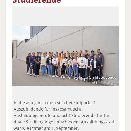
a
t
a
p
D
uf
wi
uf
er
ru
F
tt
Li
E
ck
ac
er
n
m
e
e
n
k
ai
n
b
e
l
o
di
v
o
n
er
k
te
se
te
il
n
il
e
d
e
n
e
Foto/Grafik: Südpack
n
n
In diesem Jahr haben sich bei Südpack 21
Auszubildende für insgesamt acht
Ausbildungsberufe und acht Studierende für fünf
duale Studiengänge entschieden. Ausbildungsstart
war wie immer am 1. September.