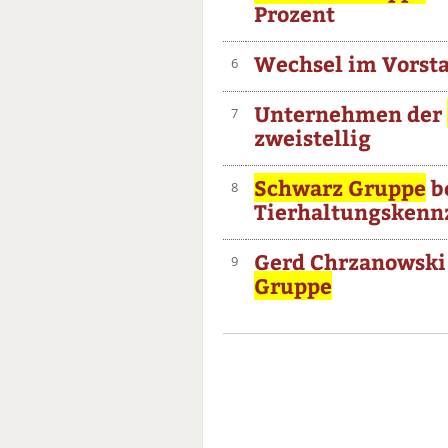
Prozent
Wechsel im Vorst
6
Unternehmen der
7
zweistellig
Schwarz Gruppe
b
8
Tierhaltungskenn
Gerd Chrzanowski
9
Gruppe