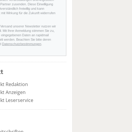
Partner zusenden. Diese Einwilligung
stverständlich freiwillig und kann
t mit Wirkung für die Zukunft widerrufen
 Versand unserer Newsletter nutzen wir
l. Mit Ihrer Anmeldung stimmen Sie zu,
e eingegebenen Daten an rapidmail
elt werden. Beachten Sie bitte deren
d
Datenschutzbestimmungen
.
t
kt Redaktion
kt Anzeigen
kt Leserservice
itschriften