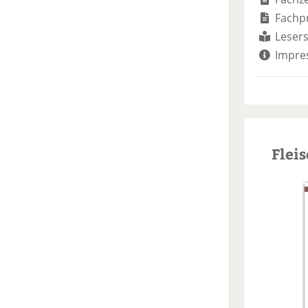
Fachp
Lesers
Impre
Flei