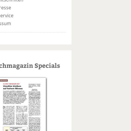
resse
ervice
ssum
schmagazin Specials