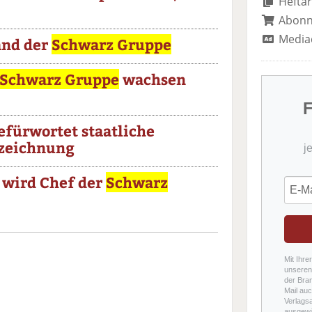
Heftar
Abon
Media
and der
Schwarz Gruppe
Schwarz Gruppe
wachsen
F
efürwortet staatliche
zeichnung
j
 wird Chef der
Schwarz
Mit Ihre
unseren 
der Bra
Mail auc
Verlags
ausgewä