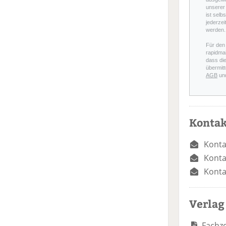
unserer 
ist selb
jederzei
werden.
Für den
rapidmai
dass di
übermitt
AGB
un
Kontak
Konta
Konta
Konta
Verlag
Fachze