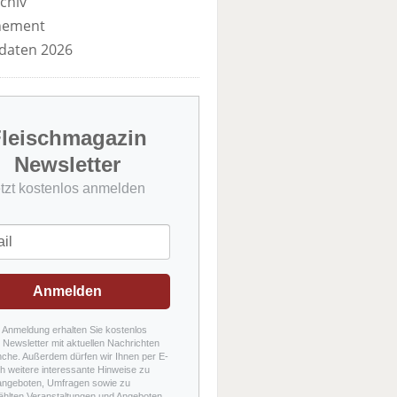
chiv
nement
daten 2026
leischmagazin
Newsletter
etzt kostenlos anmelden
Anmelden
r Anmeldung erhalten Sie kostenlos
Newsletter mit aktuellen Nachrichten
nche. Außerdem dürfen wir Ihnen per E-
h weitere interessante Hinweise zu
angeboten, Umfragen sowie zu
hlten Veranstaltungen und Angeboten