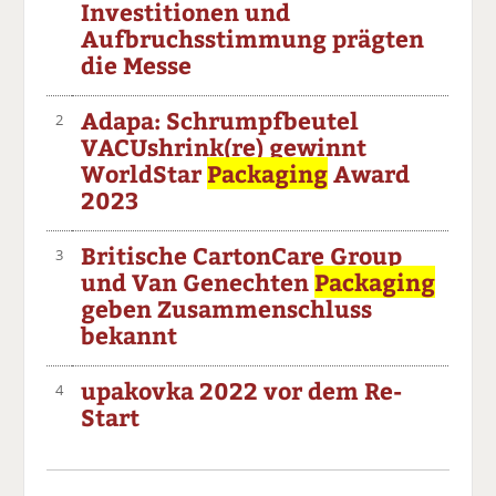
Investitionen und
Aufbruchsstimmung prägten
die Messe
Adapa: Schrumpfbeutel
2
VACUshrink(re) gewinnt
WorldStar
Packaging
Award
2023
Britische CartonCare Group
3
und Van Genechten
Packaging
geben Zusammenschluss
bekannt
upakovka 2022 vor dem Re-
4
Start