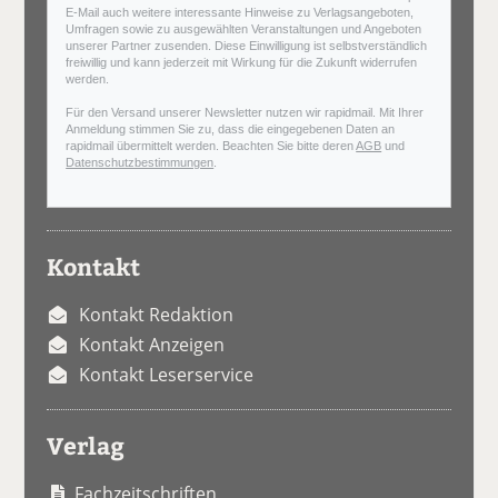
E-Mail auch weitere interessante Hinweise zu Verlagsangeboten,
Umfragen sowie zu ausgewählten Veranstaltungen und Angeboten
unserer Partner zusenden. Diese Einwilligung ist selbstverständlich
freiwillig und kann jederzeit mit Wirkung für die Zukunft widerrufen
werden.
Für den Versand unserer Newsletter nutzen wir rapidmail. Mit Ihrer
Anmeldung stimmen Sie zu, dass die eingegebenen Daten an
rapidmail übermittelt werden. Beachten Sie bitte deren
AGB
und
Datenschutzbestimmungen
.
Kontakt
Kontakt Redaktion
Kontakt Anzeigen
Kontakt Leserservice
Verlag
Fachzeitschriften