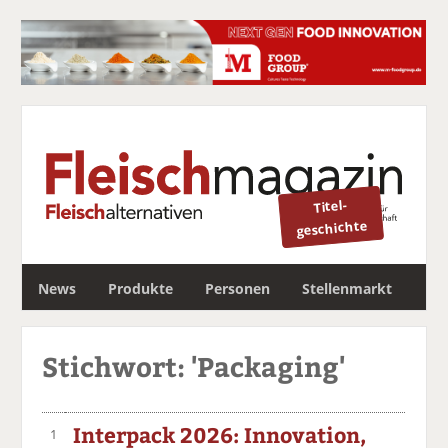
Titel-
geschichte
S
News
Produkte
Personen
Stellenmarkt
u
c
Newsletter
h
Stichwort: 'Packaging'
e
Interpack 2026: Innovation,
1