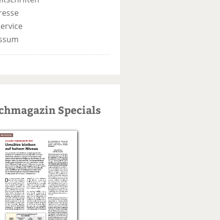
resse
ervice
ssum
schmagazin Specials