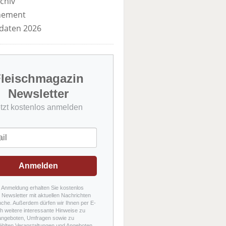
chiv
nement
daten 2026
leischmagazin
Newsletter
etzt kostenlos anmelden
Anmelden
r Anmeldung erhalten Sie kostenlos
Newsletter mit aktuellen Nachrichten
nche. Außerdem dürfen wir Ihnen per E-
h weitere interessante Hinweise zu
angeboten, Umfragen sowie zu
hlten Veranstaltungen und Angeboten