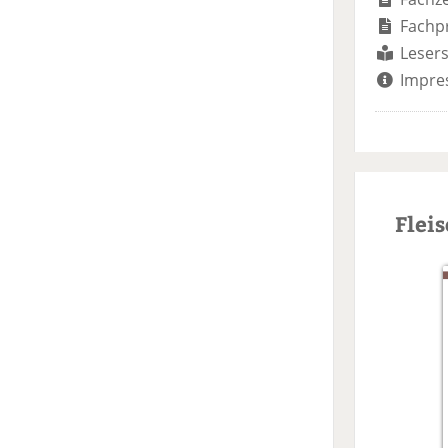
Fachp
Lesers
Impre
Flei