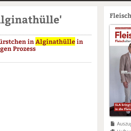
Fleisc
Alginathülle'
ürstchen in
Alginathülle
in
gen Prozess
Auszug