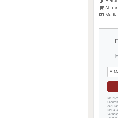
Heftar
Abon
Media
F
j
Mit Ihre
unseren 
der Bra
Mail auc
Verlags
ausgewä