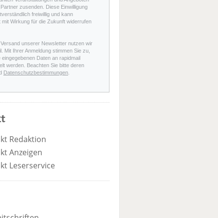
Partner zusenden. Diese Einwilligung
stverständlich freiwillig und kann
t mit Wirkung für die Zukunft widerrufen
 Versand unserer Newsletter nutzen wir
l. Mit Ihrer Anmeldung stimmen Sie zu,
e eingegebenen Daten an rapidmail
elt werden. Beachten Sie bitte deren
d
Datenschutzbestimmungen
.
t
kt Redaktion
kt Anzeigen
kt Leserservice
itschriften