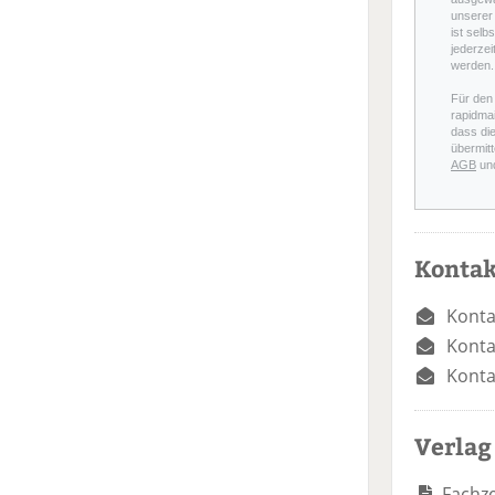
unserer 
ist selb
jederzei
werden.
Für den
rapidmai
dass di
übermitt
AGB
un
Kontak
Konta
Konta
Konta
Verlag
Fachze